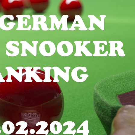
Frank Nitsche ge
Ralf Dahn Dritter 
heimischen GOSR
Am 10.02.2024 fand bei uns eines der drei Qualifika
Snooker Ranking der über-50-jährigen statt. Schon
Türklingel ein ums andere Mal von Turnierteilnehmer
unserem Club vertraut machen wollten. Neben lobe
wurde es genossen auch mal mit Leuten zu…
Weiterlesen