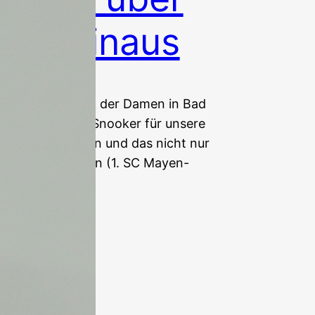
icht hinaus
en Meisterschaft der Damen in Bad
a Stateczny, die Snooker für unsere
V“-Tisch zu sehen und das nicht nur
gen Nicole Mehren (1. SC Mayen-