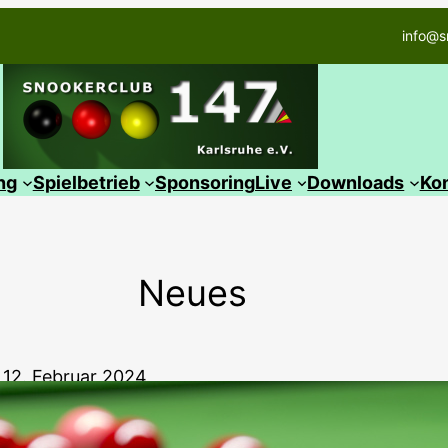
info@s
ng
Spielbetrieb
Sponsoring
Live
Downloads
Ko
Neues
12. Februar 2024