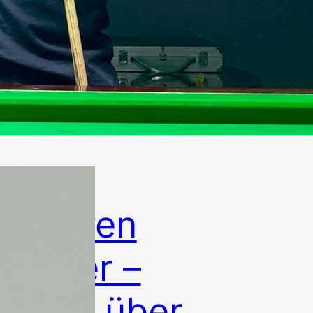
lt ihren
Snooker –
kamen über