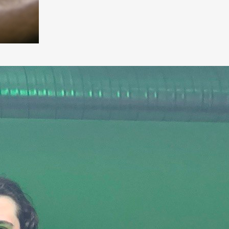
nt gelbes
r, ein Marokkaner, ein Tunesier, … –
ilnehmern richteten wir am
our aus.Trotz dieser geringen Stufe
 besetzt und wir haben uns gefreut,