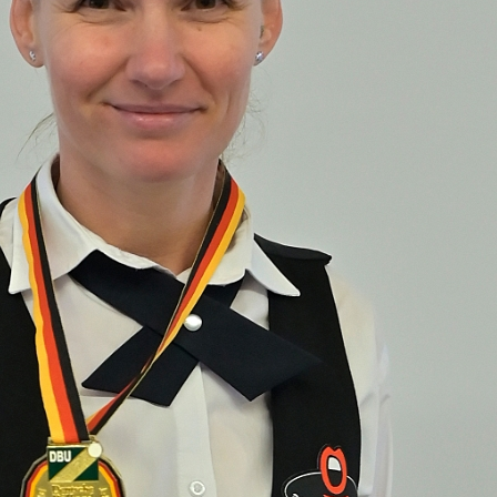
das Achtelfinale n
Am 10./11.11.2023 fand der Wettbewerb der Deutsch
Wildungen statt. Mit dabei als Favoritin wieder Dian
erste Mannschaft spielt. Diana war auch auf dem „T
im Finale, welches sie in einem packenden Krimi ge
Koblenz) mit…
Weiterlesen