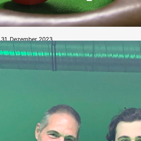
31. Dezember 2023
Noah Kodri gewin
GST-Turnier
Ein spanischer Pfälzer, ein venezolanischer Schweize
Snooker ist nicht nur auf dem Tisch bunt. Mit 21 Te
30.12.2023 ein gelbes Turnier der German Snooker T
2 war es mit Spielern höherer Leistungsklasse stark