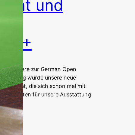
winnt und
bei
 50+
tionsturniere zur German Open
 am Freitag wurde unsere neue
n getestet, die sich schon mal mit
nden Worten für unsere Ausstattung