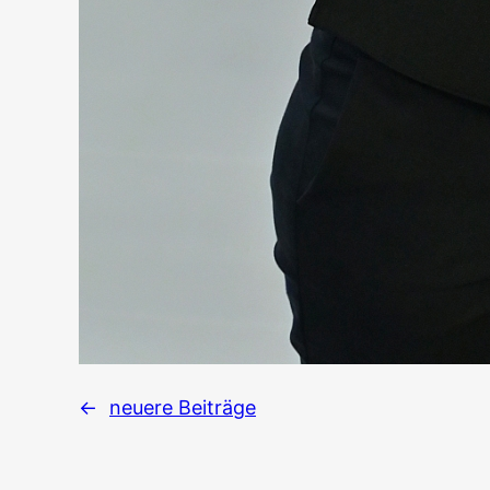
←
neuere Beiträge