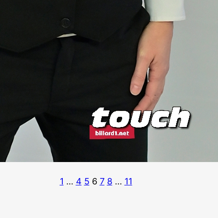
1
…
4
5
6
7
8
…
11