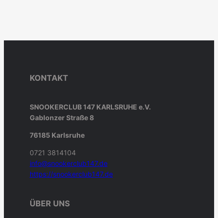
KONTAKT
SNOOKERCLUB 147 KARLSRUHE e.V.
Gablonzer Straße 8
76185 Karlsruhe
0721 3814104
info@snookerclub147.de
https://snookerclub147.de
ÜBER UNS