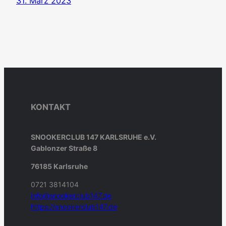
31. März 2023
KONTAKT
SNOOKERCLUB 147 KARLSRUHE e.V.
Gablonzer Straße 8
76185 Karlsruhe
0721 3814104
info@snookerclub147.de
https://snookerclub147.de