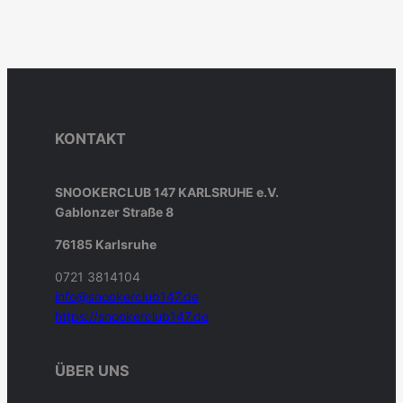
KONTAKT
SNOOKERCLUB 147 KARLSRUHE e.V.
Gablonzer Straße 8
76185 Karlsruhe
0721 3814104
info@snookerclub147.de
https://snookerclub147.de
ÜBER UNS