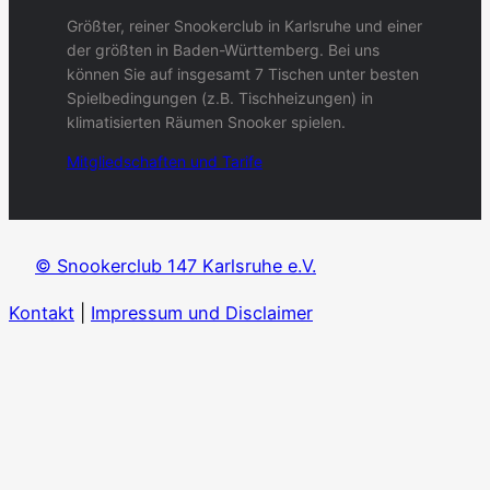
Größter, reiner Snookerclub in Karlsruhe und einer
der größten in Baden-Württemberg. Bei uns
können Sie auf insgesamt 7 Tischen unter besten
Spielbedingungen (z.B. Tischheizungen) in
klimatisierten Räumen Snooker spielen.
Mitgliedschaften und Tarif
e
© Snookerclub 147 Karlsruhe e.V.
Kontakt
|
Impressum und Disclaimer